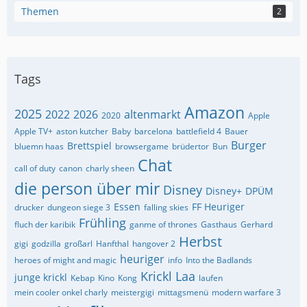
Themen
2
Tags
Amazon
2025
2022
2026
altenmarkt
2020
Apple
Apple TV+
aston kutcher
Baby
barcelona
battlefield 4
Bauer
Burger
Brettspiel
bluemn haas
browsergame
brüdertor
Bun
Chat
call of duty
canon
charly sheen
die person über mir
Disney
Disney+
DPÜM
Essen
FF Heuriger
drucker
dungeon siege 3
falling skies
Frühling
fluch der karibik
ganme of thrones
Gasthaus
Gerhard
Herbst
gigi
godzilla
großarl
Hanfthal
hangover 2
heuriger
heroes of might and magic
info
Into the Badlands
Krickl
Laa
junge krickl
Kebap
Kino
Kong
laufen
mein cooler onkel charly
meistergigi
mittagsmenü
modern warfare 3