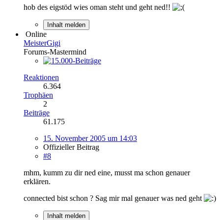
hob des eigstöd wies oman steht und geht ned!!
Inhalt melden
Online
MeisterGigi
Forums-Mastermind
Reaktionen
6.364
Trophäen
2
Beiträge
61.175
15. November 2005 um 14:03
Offizieller Beitrag
#8
mhm, kumm zu dir ned eine, musst ma schon genauer
erklären.
connected bist schon ? Sag mir mal genauer was ned geht
Inhalt melden