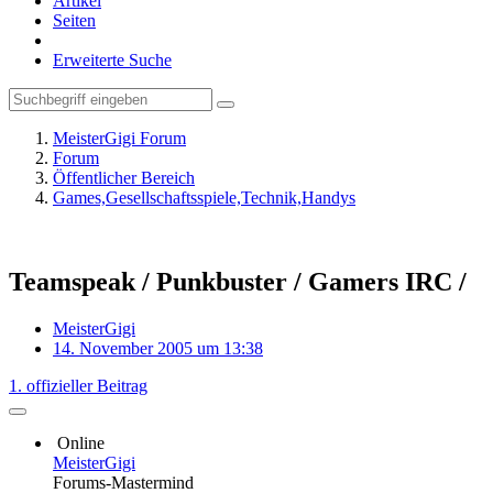
Artikel
Seiten
Erweiterte Suche
MeisterGigi Forum
Forum
Öffentlicher Bereich
Games,Gesellschaftsspiele,Technik,Handys
Teamspeak / Punkbuster / Gamers IRC /
MeisterGigi
14. November 2005 um 13:38
1. offizieller Beitrag
Online
MeisterGigi
Forums-Mastermind