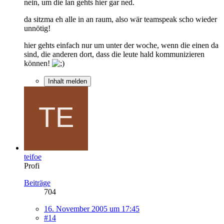
nein, um die lan gehts hier gar ned.
da sitzma eh alle in an raum, also wär teamspeak scho wieder
unnötig!
hier gehts einfach nur um unter der woche, wenn die einen da
sind, die anderen dort, dass die leute hald kommunizieren
können!
Inhalt melden
teifoe
Profi
Beiträge
704
16. November 2005 um 17:45
#14