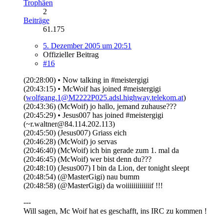
Trophäen
2
Beiträge
61.175
5. Dezember 2005 um 20:51
Offizieller Beitrag
#16
(20:28:00) • Now talking in #meistergigi
(20:43:15) • McWoif has joined #meistergigi
(
wolfgang.1@M2222P025.adsl.highway.telekom.at
)
(20:43:36) (McWoif) jo hallo, jemand zuhause???
(20:45:29) • Jesus007 has joined #meistergigi
(~r.waltner@84.114.202.113)
(20:45:50) (Jesus007) Griass eich
(20:46:28) (McWoif) jo servas
(20:46:40) (McWoif) ich bin gerade zum 1. mal da
(20:46:45) (McWoif) wer bist denn du???
(20:48:10) (Jesus007) I bin da Lion, der tonight sleept
(20:48:54) (@MasterGigi) nau bumm
(20:48:58) (@MasterGigi) da woiiiiiiiiiiiiif !!!
---
Will sagen, Mc Woif hat es geschafft, ins IRC zu kommen !